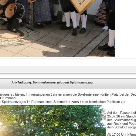
Ank?ndigung: Sommerkonzert mit dem Spielmannszug
niges zu bieten. Im vergangenen Jahr errangen die Spielleute einen dritten Platz bei der 
r Drumband.
ener Spielmannzuges im Rahmen eines Sommerkonzerts ihrem heimischen Publikum vor.
Auf dem Pausenhof 
25.07.26 ein Stand
des Spielmannszuge
aus Rock und Pop z
dem Schulhof sorg
Ab 17.00 Uhr k?nne