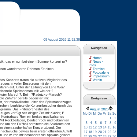
08 August 2026 11:52:38
Navigation
Home
sik, das er nun bei einem Sommerkonzert pr?
News -
Infos
einen wunderbaren Rahmen f?r einen
Termine
Fotogalerie
Impressum
es Konzerts traten die aktiven Mitglieder des
Verein
zuges in voller Besetzung mit den
nfaren auf. Unter der Leitung von Lena Wei?
ditionelle Spielmannsmusik wie der ?
ister Marsch?. Beim ?Radetzky-Marsch?
die Zuh?rer bereits begeistert mit.
Ereignisse
er, der musikalische Leiter des Spielmannszuges
rchen, begleitete die Konzertbesucher durch das
ogramm. Das Fl?tenorchester des
August 2026
uges verf?gt seit einiger Zeit mit Klavier, E-
Mo
Di
Mi
Do
Fr
Sa
So
d Kontrabass ?ber ein breites musikalisches
1
2
Mit Rockballaden, Deutschrock und bekannten
3
4
5
6
7
8
9
nd um den Fu?ball bereiteten die Spielleute den
10
11
12
13
14
15
16
 einen zauberhaften Konzertabend. Der
achwuchs bewies beim ersten offiziellen Auftritt
17
18
19
20
21
22
23
n und wurde mit besonders viel Applaus gelohnt.
24
25
26
27
28
29
30