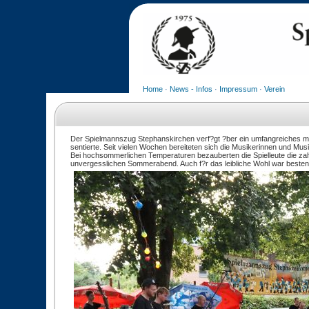
Home
·
News - Infos
·
Impressum
·
Verein
Der Spielmannszug Stephanskirchen verf?gt ?ber ein umfangreiches mu
sentierte. Seit vielen Wochen bereiteten sich die Musikerinnen und Musi
Bei hochsommerlichen Temperaturen bezauberten die Spielleute die za
unvergesslichen Sommerabend. Auch f?r das leibliche Wohl war besten