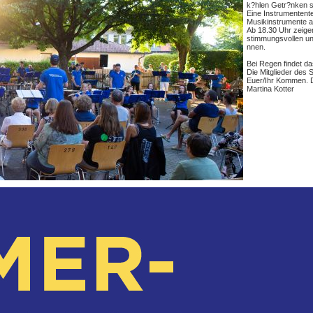
k?hlen Getr?nken s
Eine Instrumentente
Musikinstrumente a
Ab 18.30 Uhr zeigen
stimmungsvollen un
nnen.
Bei Regen findet da
Die Mitglieder des
Euer/Ihr Kommen. Der 
Martina Kotter