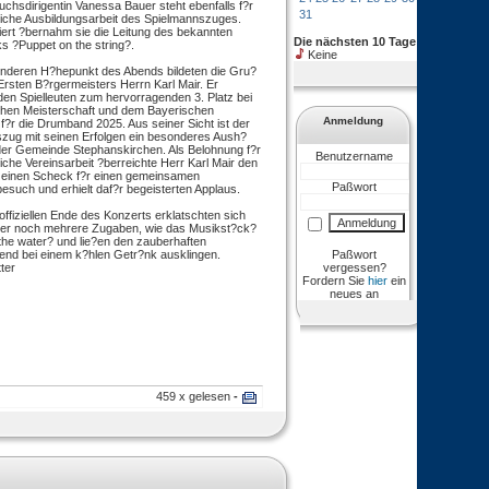
chsdirigentin Vanessa Bauer steht ebenfalls f?r
31
reiche Ausbildungsarbeit des Spielmannszuges.
iert ?bernahm sie die Leitung des bekannten
Die nächsten 10 Tage
s ?Puppet on the string?.
Keine
nderen H?hepunkt des Abends bildeten die Gru?
Ersten B?rgermeisters Herrn Karl Mair. Er
 den Spielleuten zum hervorragenden 3. Platz bei
hen Meisterschaft und dem Bayerischen
Anmeldung
l f?r die Drumband 2025. Aus seiner Sicht ist der
zug mit seinen Erfolgen ein besonderes Aush?
der Gemeinde Stephanskirchen. Als Belohnung f?r
Benutzername
eiche Vereinsarbeit ?berreichte Herr Karl Mair den
n einen Scheck f?r einen gemeinsamen
Paßwort
esuch und erhielt daf?r begeisterten Applaus.
ffiziellen Ende des Konzerts erklatschten sich
er noch mehrere Zugaben, wie das Musikst?ck?
he water? und lie?en den zauberhaften
Paßwort
d bei einem k?hlen Getr?nk ausklingen.
vergessen?
ter
Fordern Sie
hier
ein
neues an
459 x gelesen
-