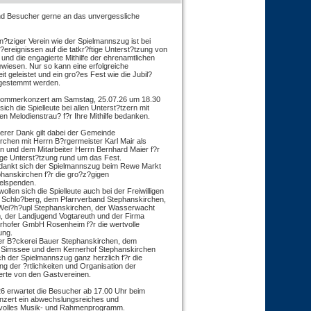
und Besucher gerne an das unvergessliche
?tziger Verein wie der Spielmannszug ist bei
ereignissen auf die tatkr?ftige Unterst?tzung von
nd die engagierte Mithilfe der ehrenamtlichen
ewiesen. Nur so kann eine erfolgreiche
it geleistet und ein gro?es Fest wie die Jubil?
gestemmt werden.
Sommerkonzert am Samstag, 25.07.26 um 18.30
sich die Spielleute bei allen Unterst?tzern mit
n Melodienstrau? f?r Ihre Mithilfe bedanken.
erer Dank gilt dabei der Gemeinde
rchen mit Herrn B?rgermeister Karl Mair als
n und dem Mitarbeiter Herrn Bernhard Maier f?r
tige Unterst?tzung rund um das Fest.
ankt sich der Spielmannszug beim Rewe Markt
hanskirchen f?r die gro?z?gigen
elspenden.
llen sich die Spielleute auch bei der Freiwilligen
Schlo?berg, dem Pfarrverband Stephanskirchen,
Wei?h?upl Stephanskirchen, der Wasserwacht
 der Landjugend Vogtareuth und der Firma
rhofer GmbH Rosenheim f?r die wertvolle
ung.
er B?ckerei Bauer Stephanskirchen, dem
 Simssee und dem Kernerhof Stephanskirchen
ch der Spielmannszug ganz herzlich f?r die
ung der ?rtlichkeiten und Organisation der
rte von den Gastvereinen.
6 erwartet die Besucher ab 17.00 Uhr beim
zert ein abwechslungsreiches und
volles Musik- und Rahmenprogramm.