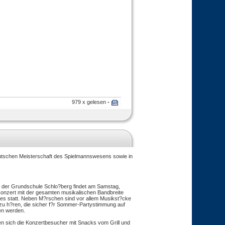
979 x gelesen
-
Deutschen Meisterschaft des Spielmannswesens sowie in
der Grundschule Schlo?berg findet am Samstag,
konzert mit der gesamten musikalischen Bandbreite
s statt. Neben M?rschen sind vor allem Musikst?cke
u h?ren, die sicher f?r Sommer-Partystimmung auf
en werden.
n sich die Konzertbesucher mit Snacks vom Grill und