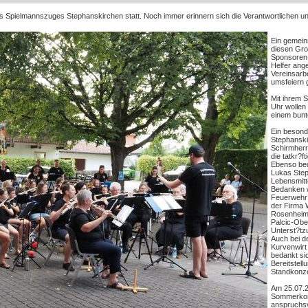
es Spielmannszuges Stephanskirchen statt. Noch immer erinnern sich die Verantwortlichen 
Ein gemeinn
diesen Gro?
Sponsoren u
Helfer ang
Vereinsarbe
umsfeiern 
Mit ihrem 
Uhr wollen 
einem bunte
Ein besond
Stephanski
Schirmherr
die tatkr?f
Ebenso bed
Lukas Step
Lebensmitt
Bedanken wo
Feuerwehr 
der Firma 
Rosenheim,
Palcic-Obe
Unterst?tz
Auch bei d
Kurvenwirt
bedankt si
Bereitstell
Standkonze
Am 25.07.2
Sommerkon
anspruchs