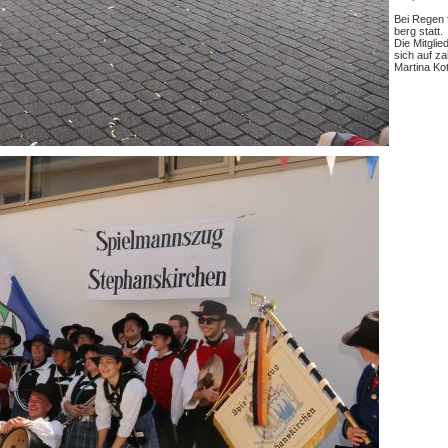
Bei Regen f
berg statt.
Die Mitgli
sich auf zah
Martina Kot