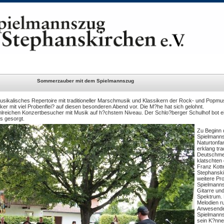
Sommerzauber mit dem Spielmannszug
sikalisches Repertoire mit traditioneller Marschmusik und Klassikern der Rock- und Popmu
ker mit viel Probenflei? auf diesen besonderen Abend vor. Die M?he hat sich gelohnt.
hlreichen Konzertbesucher mit Musik auf h?chstem Niveau. Der Schlo?berger Schulhof bot 
s gesorgt.
Zu Beginn d
Spielmanns
Naturtonfa
erklang tra
Deutschme
klatschten 
Franz Kott
Stephanski
weitere Pr
Spielmannsz
Gitarre un
Spektrum. 
Melodien ru
Anwesenden
Spielmannsn
sein K?nne