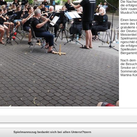
Die Nachwu
die erfolg
Sehr routin
Musikst?ck
Einen beso
worte des 
gratulierte
der Deutsc
Meistertite
Spielmanns
ngeschild 
die erfolgr
Spielleute
Biergartenb
Nach dem o
die Besuch
Smoke on t
Sommeraben
Martina Kot
Spielmannszug bedankt sich bei allen Unterst?tzern