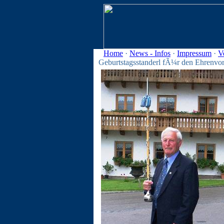
Home
·
News - Infos
·
Impressum
·
V
Geburtstagsstanderl fÃ¼r den Ehrenvo