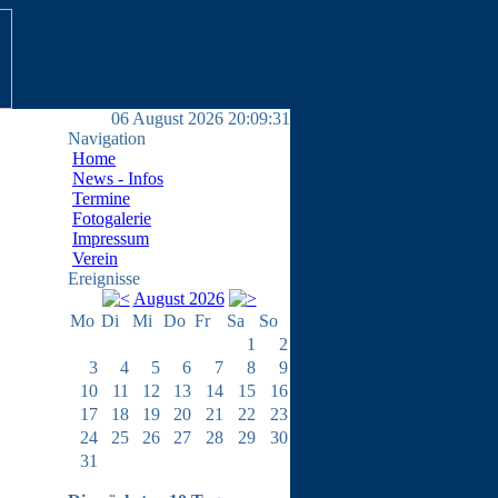
06 August 2026 20:09:31
Navigation
Home
News - Infos
Termine
Fotogalerie
Impressum
Verein
Ereignisse
August 2026
Mo
Di
Mi
Do
Fr
Sa
So
1
2
3
4
5
6
7
8
9
10
11
12
13
14
15
16
17
18
19
20
21
22
23
24
25
26
27
28
29
30
31