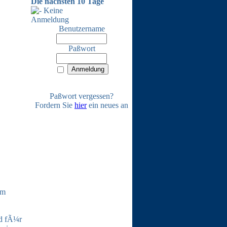
Die nächsten 10 Tage
Keine
Anmeldung
Benutzername
Paßwort
Paßwort vergessen?
Fordern Sie
hier
ein neues an
um
nd fÃ¼r