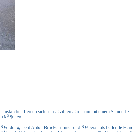
phanskirchen freuten sich sehr â€žihremâ€œ Toni mit einem Standerl z
 zu kÃ¶nnen!
nsgrÃ¼ndung, steht Anton Brucker immer und Ã¼berall als helfende Ha