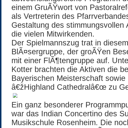
einem GruÃŸwort von Pastoralref
als Vertreterin des Pfarrverband
Gestaltung des stimmungsvolle
die vielen Mitwirkenden.
Der Spielmannszug trat in diesem
BlÃ¤sergruppe, der groÃŸen Bes
mit einer FlÃ¶tengruppe auf. Unt
Kotter brachten die Aktiven die 
Bayerischen Meisterschaft sowie 
â€žHighland Cathedralâ€œ zu G
Ein ganz besonderer Programmpu
war das Indian Concertino des Su
Musikschule Rosenheim. Die noc