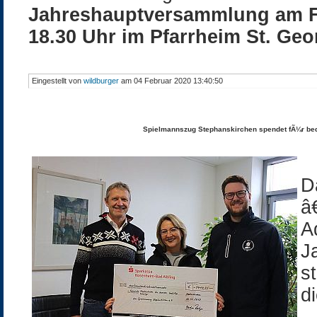
Jahreshauptversammlung am Fr
18.30 Uhr im Pfarrheim St. Ge
Eingestellt von
wildburger
am 04 Februar 2020 13:40:50
Spielmannszug Stephanskirchen spendet fÃ¼r b
D
â
A
J
s
d