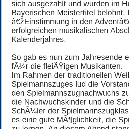
sich ausgezahlt und wurden im H
Bayerischen Meistertitel belohnt.
â€žEinstimmung in den Adventâ€œ
erfolgreichen musikalischen Absc
Kalenderjahres.
So gab es nun zum Jahresende e
fÃ¼r die fleiÃŸigen Musikanten.
Im Rahmen der traditionellen Wei
Spielmannszuges lud die Vorstand
den Spielmannszugnachwuchs zu
die Nachwuchskinder und die Sc
SchÃ¼ler der Spielmannszugklas
es eine gute MÃ¶glichkeit, die S
zu lernen. An diesem Abend stan