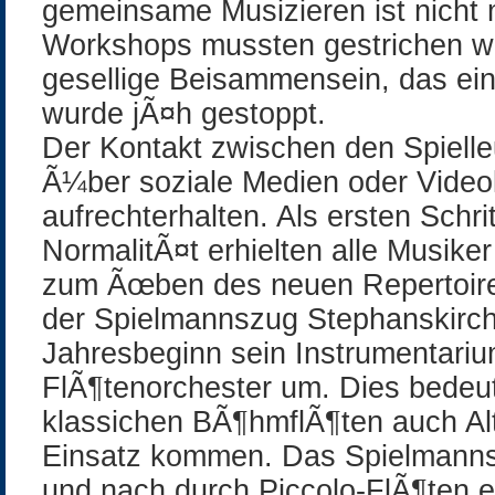
gemeinsame Musizieren ist nicht m
Workshops mussten gestrichen w
gesellige Beisammensein, das ei
wurde jÃ¤h gestoppt.
Der Kontakt zwischen den Spielleu
Ã¼ber soziale Medien oder Vide
aufrechterhalten. Als ersten Schri
NormalitÃ¤t erhielten alle Musike
zum Ãœben des neuen Repertoires
der Spielmannszug Stephanskirchen
Jahresbeginn sein Instrumentari
FlÃ¶tenorchester um. Dies bedeu
klassichen BÃ¶hmflÃ¶ten auch Al
Einsatz kommen. Das Spielmannsz
und nach durch Piccolo-FlÃ¶ten e