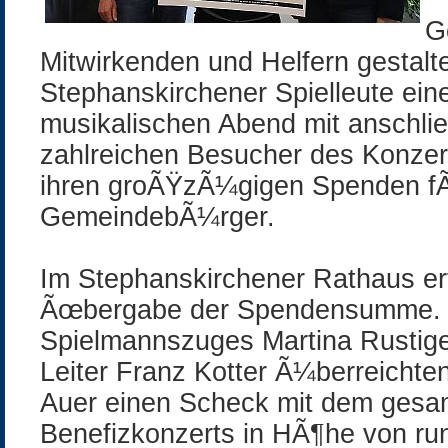
G
Mitwirkenden und Helfern gestalt
Stephanskirchener Spielleute ei
musikalischen Abend mit anschli
zahlreichen Besucher des Konzert
ihren groÃŸzÃ¼gigen Spenden f
GemeindebÃ¼rger.
Im Stephanskirchener Rathaus erfo
Ãœbergabe der Spendensumme. D
Spielmannszuges Martina Rustige
Leiter Franz Kotter Ã¼berreicht
Auer einen Scheck mit dem gesa
Benefizkonzerts in HÃ¶he von r