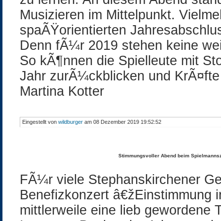
Musizieren im Mittelpunkt. Vielm
spaÃŸorientierten Jahresabschlus
Denn fÃ¼r 2019 stehen keine wei
So kÃ¶nnen die Spielleute mit Sto
Jahr zurÃ¼ckblicken und KrÃ¤ft
Martina Kotter
Eingestellt von
wildburger
am 08 Dezember 2019 19:52:52
Stimmungsvoller Abend beim Spielmanns
FÃ¼r viele Stephanskirchener G
Benefizkonzert â€žEinstimmung 
mittlerweile eine lieb gewordene 