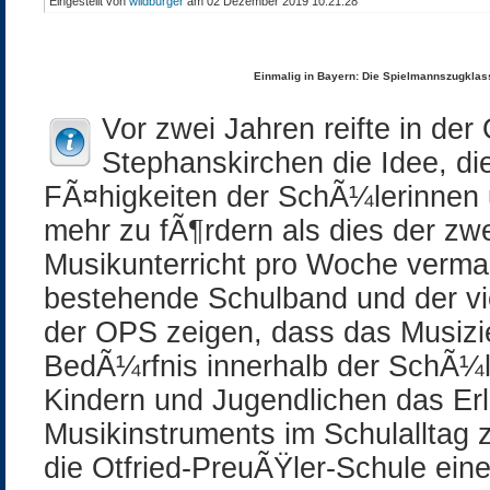
Eingestellt von
wildburger
am 02 Dezember 2019 10:21:28
Einmalig in Bayern: Die Spielmannszugklas
Vor zwei Jahren reifte in der
Stephanskirchen die Idee, di
FÃ¤higkeiten der SchÃ¼lerinnen
mehr zu fÃ¶rdern als dies der z
Musikunterricht pro Woche vermag
bestehende Schulband und der vi
der OPS zeigen, dass das Musizi
BedÃ¼rfnis innerhalb der SchÃ¼l
Kindern und Jugendlichen das Er
Musikinstruments im Schulalltag 
die Otfried-PreuÃŸler-Schule ein