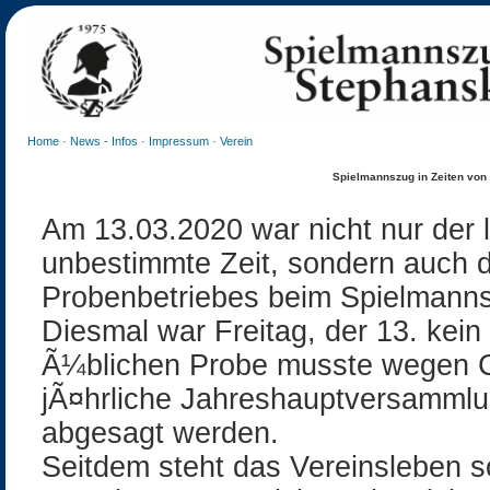
Home
·
News - Infos
·
Impressum
·
Verein
Spielmannszug in Zeiten von
Am 13.03.2020 war nicht nur der 
unbestimmte Zeit, sondern auch 
Probenbetriebes beim Spielmann
Diesmal war Freitag, der 13. kei
Ã¼blichen Probe musste wegen C
jÃ¤hrliche Jahreshauptversamml
abgesagt werden.
Seitdem steht das Vereinsleben so