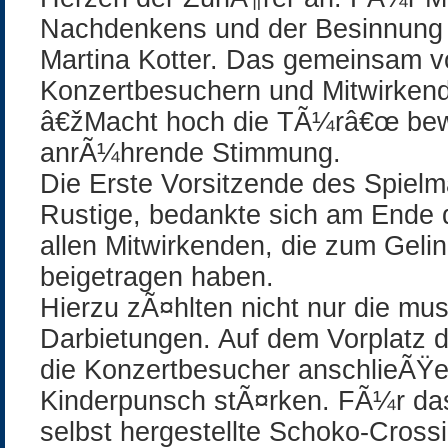
Nachdenkens und der Besinnung 
Martina Kotter. Das gemeinsam v
Konzertbesuchern und Mitwirken
â€žMacht hoch die TÃ¼râ€œ bewi
anrÃ¼hrende Stimmung.
Die Erste Vorsitzende des Spiel
Rustige, bedankte sich am Ende d
allen Mitwirkenden, die zum Geli
beigetragen haben.
Hierzu zÃ¤hlten nicht nur die mus
Darbietungen. Auf dem Vorplatz d
die Konzertbesucher anschlieÃŸ
Kinderpunsch stÃ¤rken. FÃ¼r das
selbst hergestellte Schoko-Cross