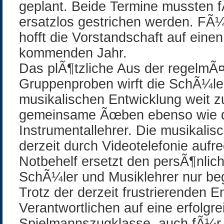
geplant. Beide Termine mussten
ersatzlos gestrichen werden. FÃ
hofft die Vorstandschaft auf eine
kommenden Jahr.
Das plÃ¶tzliche Aus der regelmÃ
Gruppenproben wirft die SchÃ¼ler
musikalischen Entwicklung weit z
gemeinsame Ãœben ebenso wie 
Instrumentallehrer. Die musikali
derzeit durch Videotelefonie aufre
Notbehelf ersetzt den persÃ¶nlic
SchÃ¼ler und Musiklehrer nur be
Trotz der derzeit frustrierenden E
Verantwortlichen auf eine erfolgr
Spielmannszugklasse, auch fÃ¼