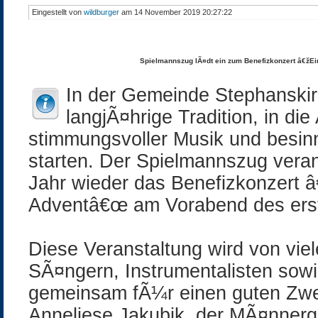
Eingestellt von
wildburger
am 14 November 2019 20:27:22
Spielmannszug lÃ¤dt ein zum Benefizkonzert â€žE
In der Gemeinde Stephanskirc
langjÃ¤hrige Tradition, in die
stimmungsvoller Musik und besin
starten. Der Spielmannszug veran
Jahr wieder das Benefizkonzert 
Adventâ€œ am Vorabend des ers
Diese Veranstaltung wird von vie
SÃ¤ngern, Instrumentalisten so
gemeinsam fÃ¼r einen guten Zwec
Anneliese Jakubik, der MÃ¤nnerg