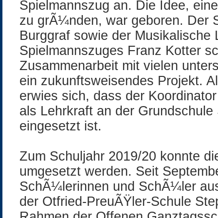
Spielmannszug an. Die Idee, ein
zu grÃ¼nden, war geboren. Der Sc
Burggraf sowie der Musikalische 
Spielmannszuges Franz Kotter sch
Zusammenarbeit mit vielen untersc
ein zukunftsweisendes Projekt. Al
erwies sich, dass der Koordinator 
als Lehrkraft an der Grundschule
eingesetzt ist.
Zum Schuljahr 2019/20 konnte die
umgesetzt werden. Seit Septembe
SchÃ¼lerinnen und SchÃ¼ler aus
der Otfried-PreuÃŸler-Schule St
Rahmen der Offenen Ganztagssch