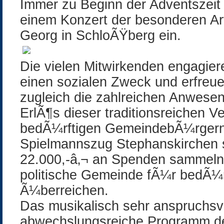
Immer zu Beginn der Adventszeit 
einem Konzert der besonderen Art 
Georg in SchloÃŸberg ein.
Die vielen Mitwirkenden engagie
einen sozialen Zweck und erfreue
zugleich die zahlreichen Anwese
ErlÃ¶s dieser traditionsreichen 
bedÃ¼rftigen GemeindebÃ¼rgern 
Spielmannszug Stephanskirchen 
22.000,-â‚¬ an Spenden sammeln 
politische Gemeinde fÃ¼r bedÃ¼r
Ã¼berreichen.
Das musikalisch sehr anspruchsv
abwechslungsreiche Programm de