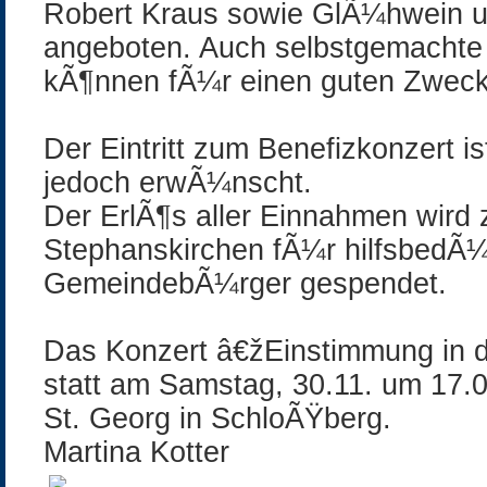
Robert Kraus sowie GlÃ¼hwein 
angeboten. Auch selbstgemachte
kÃ¶nnen fÃ¼r einen guten Zweck
Der Eintritt zum Benefizkonzert is
jedoch erwÃ¼nscht.
Der ErlÃ¶s aller Einnahmen wir
Stephanskirchen fÃ¼r hilfsbedÃ¼
GemeindebÃ¼rger gespendet.
Das Konzert â€žEinstimmung in 
statt am Samstag, 30.11. um 17.00
St. Georg in SchloÃŸberg.
Martina Kotter