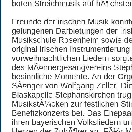
boten Streichmusik auf hÃ¶chste
Freunde der irischen Musik konnt
gelungenen Darbietungen der Iri
Musikschule Rosenheim sowie der
original irischen Instrumentierung
vorweihnachtlichen Liedern sorgt
des MÃ¤nnergesangvereins Step
besinnliche Momente. An der Orge
SÃ¤nger von Wolfgang Zeller. Di
Blaskapelle Stephanskirchen trug 
MusikstÃ¼cken zur festlichen S
Benefizkonzerts bei. Das Ehepaar
ihren bayerischen Volksliedern un
Herzen der ZuhÃ¶rer an. FÃ¼r 