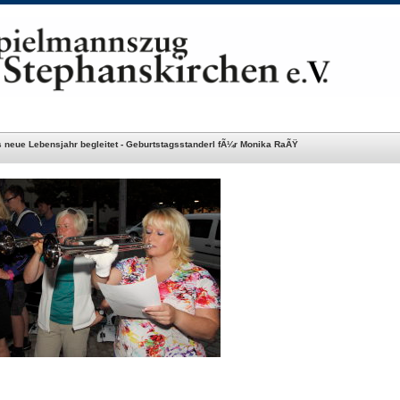
 neue Lebensjahr begleitet - Geburtstagsstanderl fÃ¼r Monika RaÃŸ