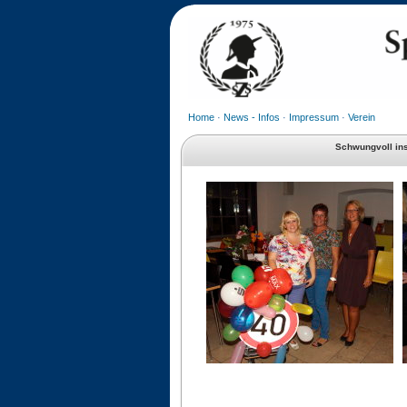
Home
·
News - Infos
·
Impressum
·
Verein
Schwungvoll ins