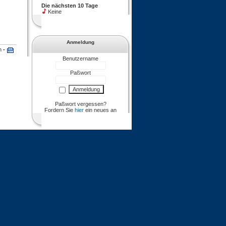
Die nächsten 10 Tage
Keine
Anmeldung
en
-
Benutzername
Paßwort
Paßwort vergessen?
Fordern Sie
hier
ein neues an