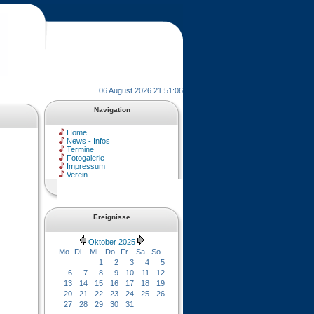
06 August 2026 21:51:06
Navigation
Home
News - Infos
Termine
Fotogalerie
Impressum
Verein
Ereignisse
Oktober 2025
Mo
Di
Mi
Do
Fr
Sa
So
1
2
3
4
5
6
7
8
9
10
11
12
13
14
15
16
17
18
19
20
21
22
23
24
25
26
27
28
29
30
31