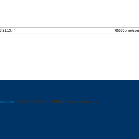
3 21:13:44
65536 x geles
nmods.be
v6.01.15 © 2005-2026
55840154
Eindeutige Besuche