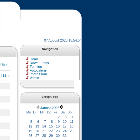
07 August 2026 15:54:54
Navigation
Home
News - Infos
Über...
Termine
Fotogalerie
Impressum
e
|
Liste
Verein
Ereignisse
Januar 2026
Mo
Di
Mi
Do
Fr
Sa
So
1
2
3
4
5
6
7
8
9
10
11
12
13
14
15
16
17
18
19
20
21
22
23
24
25
26
27
28
29
30
31