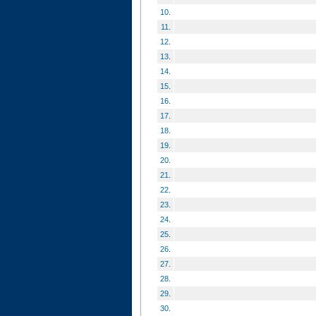
10
.
11
.
12
.
13
.
14
.
15
.
16
.
17
.
18
.
19
.
20
.
21
.
22
.
23
.
24
.
25
.
26
.
27
.
28
.
29
.
30
.